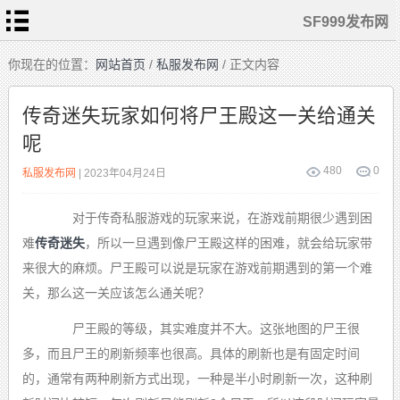
SF999发布网
首
你现在的位置：
网站首页
/
私服发布网
/ 正文内容
页
新
开
传奇迷失玩家如何将尸王殿这一关给通关
传
奇
呢
合
击
传
奇
480
0
私服发布网
| 2023年04月24日
私
服
发
布
对于传奇私服游戏的玩家来说，在游戏前期很少遇到困
网
1.76
复
古
难
传奇迷失
，所以一旦遇到像尸王殿这样的困难，就会给玩家带
来很大的麻烦。尸王殿可以说是玩家在游戏前期遇到的第一个难
关，那么这一关应该怎么通关呢？
尸王殿的等级，其实难度并不大。这张地图的尸王很
多，而且尸王的刷新频率也很高。具体的刷新也是有固定时间
的，通常有两种刷新方式出现，一种是半小时刷新一次，这种刷